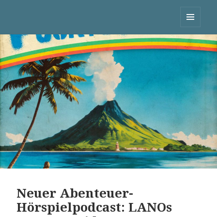
Tapfere Tackerhacker
MENÜ
UND
WIDGETS
Neuer Abenteuer-
Hörspielpodcast: LANOs